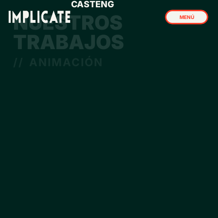
CAST
ENG
NUESTROS
MENÚ
CERRAR
TRABAJOS
// ANIMACIÓN