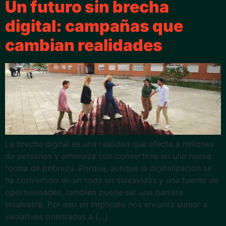
Un futuro sin brecha
digital: campañas que
cambian realidades​
La brecha digital es una realidad que afecta a millones
de personas y amenaza con convertirse en una nueva
forma de pobreza. Porque, aunque la digitalización se
ha convertido en un todo un salvavidas y una fuente de
oportunidades, también puede ser una barrera
insalvable. Por eso en Implícate nos encanta sumar a
iniciativas orientadas a […]