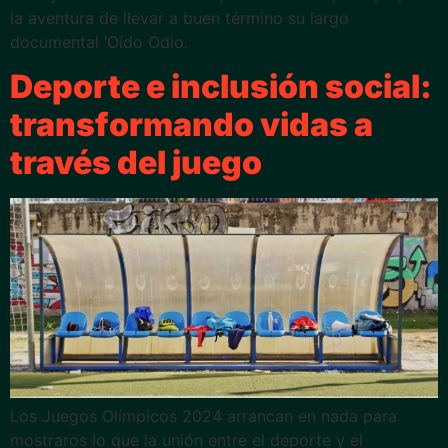
la aventura de llevar a buen término su largo
documental ‘Oído Odio.
Deporte e inclusión social:
transformando vidas a
través del juego
Los Juegos Olímpicos 2024 arrancan en nada para
mostraros lo que la unión entre el deporte y el