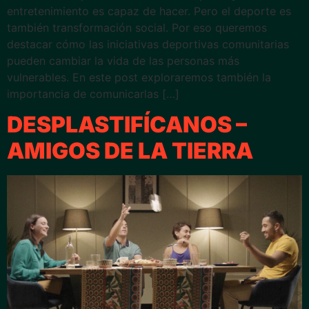
entretenimiento es capaz de hacer. Pero el deporte es
también transformación social. Por eso queremos
destacar cómo las iniciativas deportivas comunitarias
pueden cambiar la vida de las personas más
vulnerables. En este post exploraremos también la
importancia de comunicarlas […]
DESPLASTIFÍCANOS –
AMIGOS DE LA TIERRA