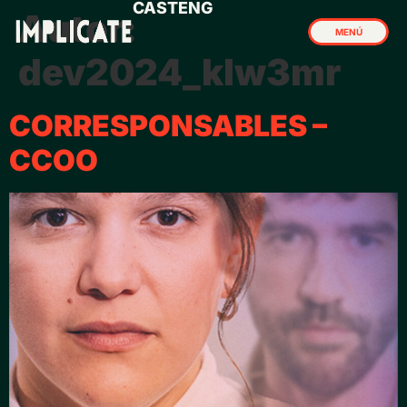
CAST
ENG
Autor:
MENÚ
dev2024_klw3mr
CERRAR
CORRESPONSABLES –
CCOO