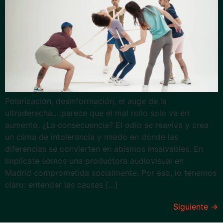
Polarización, desinformación, el auge de la
ultraderecha… parece que el mal rollo solo va en
aumento. ¿La consecuencia? El odio se reaviva y crea
un clima de intolerancia y miedo en donde las
diferencias se convierten en abismos insalvables. En
Implícate somos una productora audiovisual en
Madrid comprometida socialmente. Por eso, lo tenemos
claro: entender las causas […]
Siguiente
→