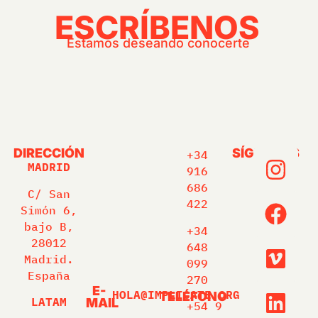
ESCRÍBENOS
Estamos deseando conocerte
DIRECCIÓN
SÍGUENOS
+34
MADRID
916
686
C/ San
422
Simón 6,
bajo B,
+34
28012
648
Madrid.
099
España
270
E-
HOLA@IMPLICATE.ORG
TELÉFONO
LATAM
MAIL
+54 9