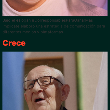
Bajo el eslogan #CorresponsablesParaGanarMás
Implícate elaboró una estrategia de comunicación para
diferentes medios y plataformas
Crece