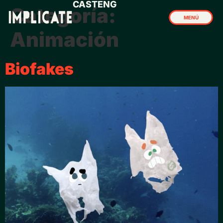
CAST
ENG
Categoría:
MENÚ
Animación
CERRAR
Biofakes