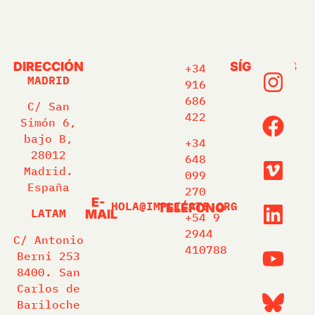
DIRECCIÓN
SÍGUENOS
+34
MADRID
916
686
C/ San
422
Simón 6,
bajo B,
+34
28012
648
Madrid.
099
España
270
E-
HOLA@IMPLICATE.ORG
TELÉFONO
LATAM
MAIL
+54 9
2944
C/ Antonio
410788
Berni 253
8400. San
Carlos de
Bariloche