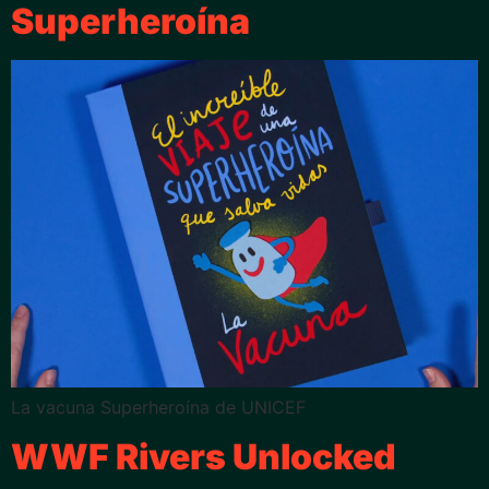
Superheroína
La vacuna Superheroína de UNICEF
WWF Rivers Unlocked