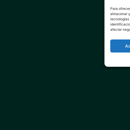
Para ofrecer
almacenar y/
tecnologías
identificaci
afectar nega
a de cookies
A