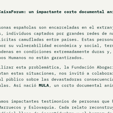
CaixaForum: un impactante corto documental an
sonas españolas son encarceladas en el extran
s, individuos captados por grandes redes de n
lícitas camufladas entre países. Estas person
por su vulnerabilidad económica y social, ter
ndenas en condiciones extremadamente duras y,
hos Humanos no están garantizados.
ilizar esta problemática, la Fundación Abogac
ntan estas situaciones, nos invitó a colabora
al público sobre las devastadoras consecuenci
ulas. Así nació
MULA
, un corto documental ani
amos impactantes testimonios de personas que 
Marruecos y Eslovaquia. Cada relato reconstru