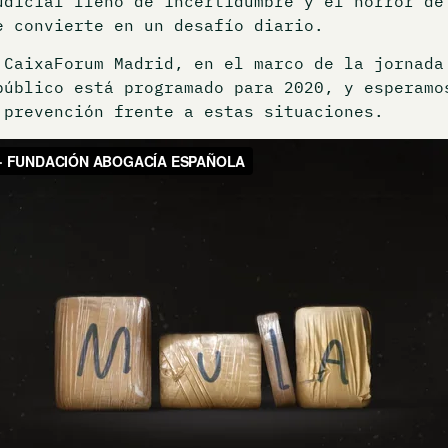
udicial lleno de incertidumbre y el horror de
e convierte en un desafío diario.
CaixaForum Madrid, en el marco de la jornada
público está programado para 2020, y esperamo
 prevención frente a estas situaciones.