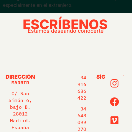
especialmente en el extranjero.
ESCRÍBENOS
Estamos deseando conocerte
DIRECCIÓN
SÍGUENOS
+34
MADRID
916
686
C/ San
422
Simón 6,
bajo B,
+34
28012
648
Madrid.
099
España
270