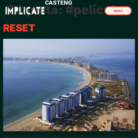
CAST
ENG
Etiqueta:
#película
MENÚ
CERRAR
RESET
Resetting all es una serie, en formato de comedia de