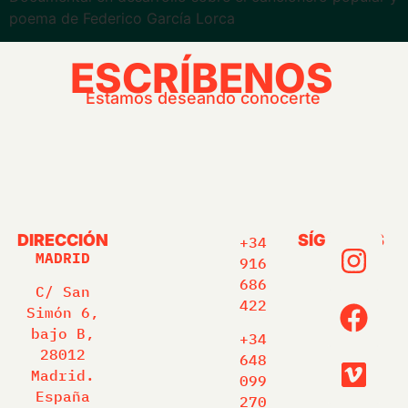
poema de Federico García Lorca
ESCRÍBENOS
Estamos deseando conocerte
DIRECCIÓN
SÍGUENOS
+34
MADRID
916
686
C/ San
422
Simón 6,
bajo B,
+34
28012
648
Madrid.
099
España
270