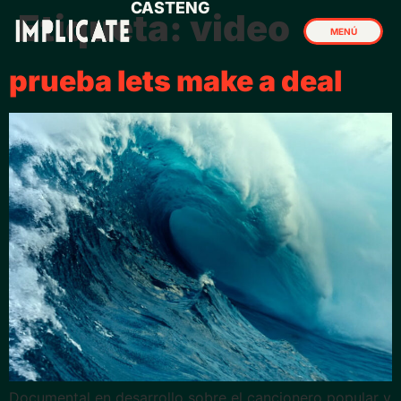
CAST
ENG
Etiqueta:
video
MENÚ
CERRAR
prueba lets make a deal
Documental en desarrollo sobre el cancionero popular y